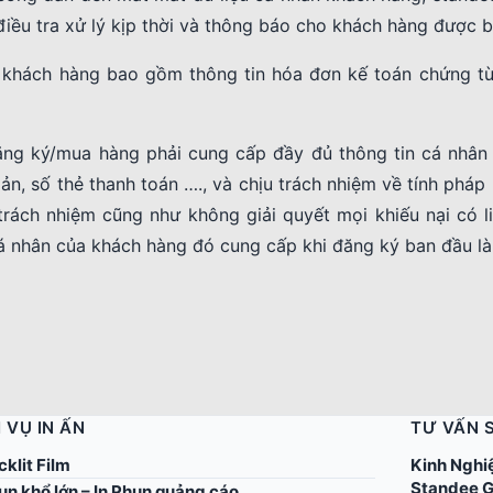
ều tra xử lý kịp thời và thông báo cho khách hàng được bi
a khách hàng bao gồm thông tin hóa đơn kế toán chứng từ
ng ký/mua hàng phải cung cấp đầy đủ thông tin cá nhân 
khoản, số thẻ thanh toán …., và chịu trách nhiệm về tính pháp
trách nhiệm cũng như không giải quyết mọi khiếu nại có l
 cá nhân của khách hàng đó cung cấp khi đăng ký ban đầu l
 VỤ IN ẤN
TƯ VẤN 
cklit Film
Kinh Nghi
Standee G
un khổ lớn – In Phun quảng cáo