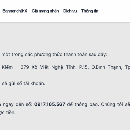
Banner chữ X
Giá mạng nhện
Dịch vụ
Thông tin
 một trong các phương thức thanh toán sau đây:
Kiếm – 279 Xô Viết Nghệ Tĩnh, P.15, Q.Bình Thạnh, Tp
i sẽ gửi số tài khoản.
n ngay đến số:
0917.165.567
để thông báo. Chúng tôi sẽ 
c tiền.