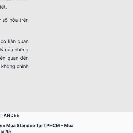
ết.
 số hóa trên
có liên quan
 lý của những
iên quan đến
à không chính
STANDEE
ệm Mua Standee Tại TPHCM – Mua
iá Rẻ