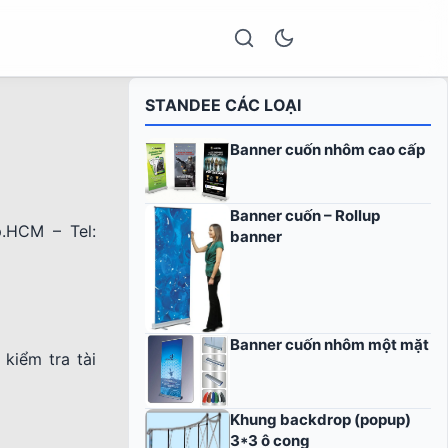
STANDEE CÁC LOẠI
Banner cuốn nhôm cao cấp
Banner cuốn – Rollup
.HCM – Tel:
banner
Banner cuốn nhôm một mặt
kiểm tra tài
Khung backdrop (popup)
3*3 ô cong