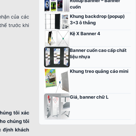
Rollup Banner – Banner
cuốn
Khung backdrop (popup)
nhận của các
3*3 ô thẳng
thể trước khi
Kệ X Banner 4
Banner cuốn cao cấp chất
liệu nhựa
Khung treo quảng cáo mini
Giá, banner chữ L
húng tôi xác
cho chúng tôi
c định khách