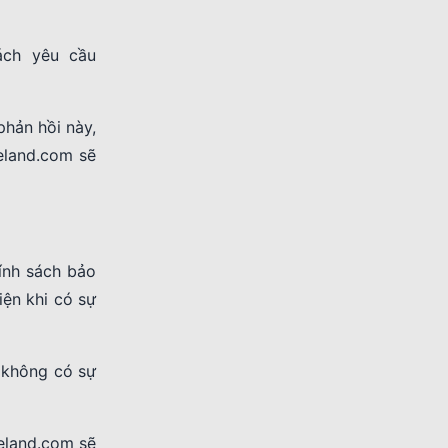
ách yêu cầu
phản hồi này,
eland.com sẽ
ính sách bảo
iện khi có sự
 không có sự
eland.com sẽ