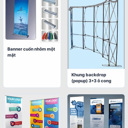
Banner cuốn nhôm một
mặt
Khung backdrop
(popup) 3*3 ô cong