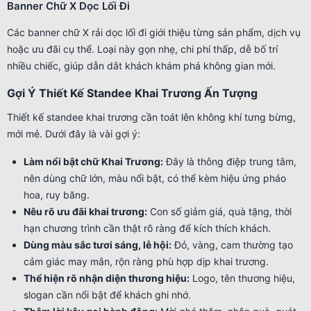
Banner Chữ X Dọc Lối Đi
Các banner chữ X rải dọc lối đi giới thiệu từng sản phẩm, dịch vụ
hoặc ưu đãi cụ thể. Loại này gọn nhẹ, chi phí thấp, dễ bố trí
nhiều chiếc, giúp dẫn dắt khách khám phá không gian mới.
Gợi Ý Thiết Kế Standee Khai Trương Ấn Tượng
Thiết kế standee khai trương cần toát lên không khí tưng bừng,
mới mẻ. Dưới đây là vài gợi ý:
Làm nổi bật chữ Khai Trương:
Đây là thông điệp trung tâm,
nên dùng chữ lớn, màu nổi bật, có thể kèm hiệu ứng pháo
hoa, ruy băng.
Nêu rõ ưu đãi khai trương:
Con số giảm giá, quà tặng, thời
hạn chương trình cần thật rõ ràng để kích thích khách.
Dùng màu sắc tươi sáng, lễ hội:
Đỏ, vàng, cam thường tạo
cảm giác may mắn, rộn ràng phù hợp dịp khai trương.
Thể hiện rõ nhận diện thương hiệu:
Logo, tên thương hiệu,
slogan cần nổi bật để khách ghi nhớ.