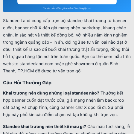
Standee Land cung cấp trọn bộ standee khai trương từ banner
cuốn, banner chữ X đến giá mạng nhện backdrop, khung chắc
chắn, in sắc nét và thiết kế đồng bộ. Với nhiều năm kinh nghiệm
trong ngành quảng cáo – in ấn, đội ngũ sẽ tư vấn loại nào đặt ở
đâu, thiết kế ra sao để buổi khai trương thật ấn tượng, đồng thời
hỗ trợ giao hàng tận nơi trên toàn quốc. Bạn có thể xem mẫu trên
website standeeland.com hoặc ghé showroom ở quận Bình
Thạnh, TP.HCM để được tư vấn trọn gói.
Câu Hỏi Thường Gặp
Khai trương nên dùng những loại standee nào?
Thường kết
hợp banner cuốn đặt trước cửa, giá mạng nhện làm backdrop
cắt băng và chụp hình, cùng banner chữ X dọc lối đi. Sự phối
hợp này phủ kín các điểm chạm và tạo không khí trọn vẹn.
Standee khai trương nên thiết kế màu gì?
Các màu tươi sáng, lễ
hội như đỏ, vàng, cam thường được ưa chuộng vì tạo cảm giác