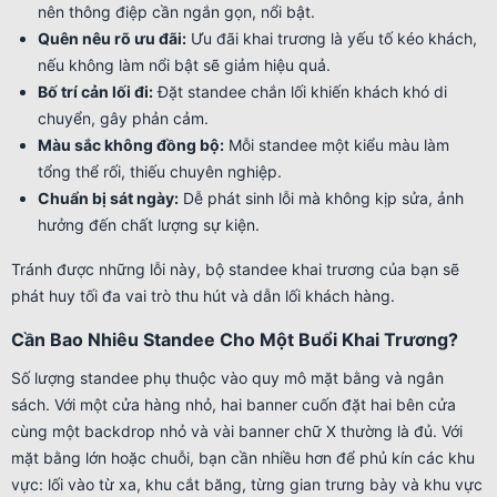
nên thông điệp cần ngắn gọn, nổi bật.
Quên nêu rõ ưu đãi:
Ưu đãi khai trương là yếu tố kéo khách,
nếu không làm nổi bật sẽ giảm hiệu quả.
Bố trí cản lối đi:
Đặt standee chắn lối khiến khách khó di
chuyển, gây phản cảm.
Màu sắc không đồng bộ:
Mỗi standee một kiểu màu làm
tổng thể rối, thiếu chuyên nghiệp.
Chuẩn bị sát ngày:
Dễ phát sinh lỗi mà không kịp sửa, ảnh
hưởng đến chất lượng sự kiện.
Tránh được những lỗi này, bộ standee khai trương của bạn sẽ
phát huy tối đa vai trò thu hút và dẫn lối khách hàng.
Cần Bao Nhiêu Standee Cho Một Buổi Khai Trương?
Số lượng standee phụ thuộc vào quy mô mặt bằng và ngân
sách. Với một cửa hàng nhỏ, hai banner cuốn đặt hai bên cửa
cùng một backdrop nhỏ và vài banner chữ X thường là đủ. Với
mặt bằng lớn hoặc chuỗi, bạn cần nhiều hơn để phủ kín các khu
vực: lối vào từ xa, khu cắt băng, từng gian trưng bày và khu vực