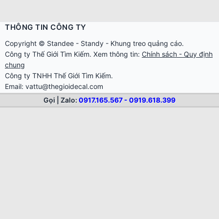
THÔNG TIN CÔNG TY
Copyright ©
Standee
-
Standy
-
Khung treo quảng cáo
.
Công ty
Thế Giới Tìm Kiếm
. Xem thông tin:
Chính sách - Quy định
chung
Công ty TNHH Thế Giới Tìm Kiếm.
Email: vattu@thegioidecal.com
Giấy phép ĐKKD: 0304513684 - Sở KHĐT Tp.HCM cấp ngày
Gọi | Zalo:
0917.165.567 - 0919.618.399
17/8/2006
Cửa hàng: 279 Xô Viết Nghệ Tĩnh - P.Gia Định - Tp.Hồ Chí Minh
Điện thoại: 028.2230.6666 - 028.22.616.888 - 028.22.616.999 -
0919.618.399