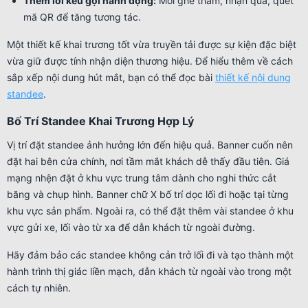
Thêm lời kêu gọi hành động:
Mời ghé thăm, nhận quà, quét
mã QR để tăng tương tác.
Một thiết kế khai trương tốt vừa truyền tải được sự kiện đặc biệt
vừa giữ được tính nhận diện thương hiệu. Để hiểu thêm về cách
sắp xếp nội dung hút mắt, bạn có thể đọc bài
thiết kế nội dung
standee
.
Bố Trí Standee Khai Trương Hợp Lý
Vị trí đặt standee ảnh hưởng lớn đến hiệu quả. Banner cuốn nên
đặt hai bên cửa chính, nơi tầm mắt khách dễ thấy đầu tiên. Giá
mạng nhện đặt ở khu vực trung tâm dành cho nghi thức cắt
băng và chụp hình. Banner chữ X bố trí dọc lối đi hoặc tại từng
khu vực sản phẩm. Ngoài ra, có thể đặt thêm vài standee ở khu
vực gửi xe, lối vào từ xa để dẫn khách từ ngoài đường.
Hãy đảm bảo các standee không cản trở lối đi và tạo thành một
hành trình thị giác liền mạch, dẫn khách từ ngoài vào trong một
cách tự nhiên.