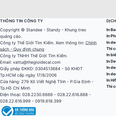
THÔNG TIN CÔNG TY
DỊCH
In Ba
Copyright ©
Standee
-
Standy
-
Khung treo
In Ph
quảng cáo
.
In d
Công ty
Thế Giới Tìm Kiếm
. Xem thông tin:
Chính
Thi 
sách - Quy định chung
In bi
Công ty TNHH Thế Giới Tìm Kiếm.
In De
Email: vattu@thegioidecal.com
In de
Giấy phép ĐKKD: 0304513684 - Sở KHĐT
In d
Tp.HCM cấp ngày 17/8/2006
In Hi
Cửa hàng: 279 Xô Viết Nghệ Tĩnh - P.Gia Định -
Thi 
Tp.Hồ Chí Minh
Điện thoại: 028.2230.6666 - 028.22.616.888 -
028.22.616.999 - 0919.618.399