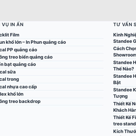
 VỤ IN ẤN
TƯ VẤN 
cklit Film
Kinh Nghi
Standee G
un khổ lớn – In Phun quảng cáo
Cách Chọn
ecal PP quảng cáo
Showroo
công treo biển quảng cáo
Standee H
ển bạt quảng cáo
Thế Nào?
cal sữa
Standee H
cal trong
Bật
ecal nhựa cao cấp
Standee K
flex khổ lớn
Tượng
công treo backdrop
Thiết Kế 
Khách Hà
Thiết Kế F
treo stan
Kích Thướ