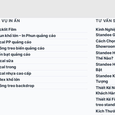
 VỤ IN ẤN
TƯ VẤN 
cklit Film
Kinh Nghi
Standee G
un khổ lớn – In Phun quảng cáo
Cách Chọn
ecal PP quảng cáo
Showroo
công treo biển quảng cáo
Standee H
ển bạt quảng cáo
Thế Nào?
cal sữa
Standee H
cal trong
Bật
ecal nhựa cao cấp
Standee K
flex khổ lớn
Tượng
công treo backdrop
Thiết Kế 
Khách Hà
Thiết Kế F
treo stan
Kích Thướ