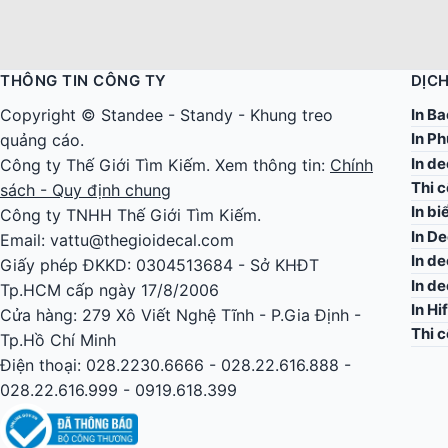
THÔNG TIN CÔNG TY
DỊCH
In Ba
Copyright ©
Standee
-
Standy
-
Khung treo
In Ph
quảng cáo
.
In d
Công ty
Thế Giới Tìm Kiếm
. Xem thông tin:
Chính
Thi 
sách - Quy định chung
In bi
Công ty TNHH Thế Giới Tìm Kiếm.
In De
Email: vattu@thegioidecal.com
In de
Giấy phép ĐKKD: 0304513684 - Sở KHĐT
In d
Tp.HCM cấp ngày 17/8/2006
In Hi
Cửa hàng: 279 Xô Viết Nghệ Tĩnh - P.Gia Định -
Thi 
Tp.Hồ Chí Minh
Điện thoại: 028.2230.6666 - 028.22.616.888 -
028.22.616.999 - 0919.618.399