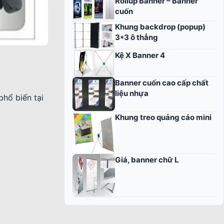
Rollup Banner – Banner
cuốn
Khung backdrop (popup)
3*3 ô thẳng
Kệ X Banner 4
Banner cuốn cao cấp chất
liệu nhựa
hổ biến tại
Khung treo quảng cáo mini
Giá, banner chữ L