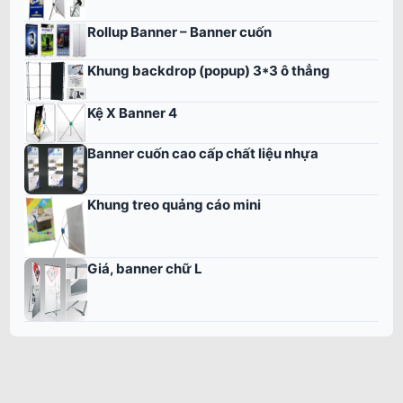
Rollup Banner – Banner cuốn
Khung backdrop (popup) 3*3 ô thẳng
Kệ X Banner 4
Banner cuốn cao cấp chất liệu nhựa
Khung treo quảng cáo mini
Giá, banner chữ L