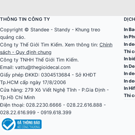
THÔNG TIN CÔNG TY
DỊCH
In Ba
Copyright ©
Standee
-
Standy
-
Khung treo
In Ph
quảng cáo
.
In d
Công ty
Thế Giới Tìm Kiếm
. Xem thông tin:
Chính
Thi 
sách - Quy định chung
In bi
Công ty TNHH Thế Giới Tìm Kiếm.
In De
Email: vattu@thegioidecal.com
In de
Giấy phép ĐKKD: 0304513684 - Sở KHĐT
In d
Tp.HCM cấp ngày 17/8/2006
In Hi
Cửa hàng: 279 Xô Viết Nghệ Tĩnh - P.Gia Định -
Thi 
Tp.Hồ Chí Minh
Điện thoại: 028.2230.6666 - 028.22.616.888 -
028.22.616.999 - 0919.618.399