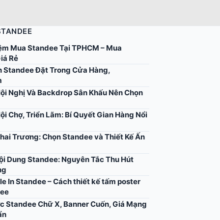
STANDEE
ệm Mua Standee Tại TPHCM – Mua
iá Rẻ
 Standee Đặt Trong Cửa Hàng,
m
ội Nghị Và Backdrop Sân Khấu Nên Chọn
ội Chợ, Triển Lãm: Bí Quyết Gian Hàng Nổi
hai Trương: Chọn Standee và Thiết Kế Ấn
Nội Dung Standee: Nguyên Tắc Thu Hút
ng
ile In Standee – Cách thiết kế tấm poster
dee
c Standee Chữ X, Banner Cuốn, Giá Mạng
ẩn