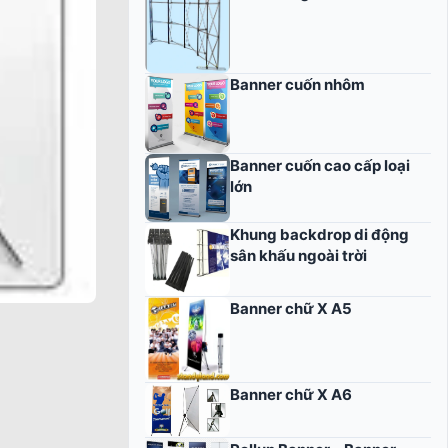
Banner cuốn nhôm
Banner cuốn cao cấp loại
lớn
Khung backdrop di động
sân khấu ngoài trời
Banner chữ X A5
Banner chữ X A6