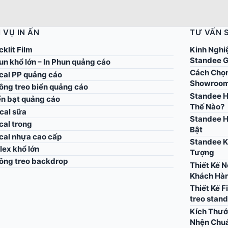
 VỤ IN ẤN
TƯ VẤN 
cklit Film
Kinh Nghi
Standee G
un khổ lớn – In Phun quảng cáo
Cách Chọn
ecal PP quảng cáo
Showroo
công treo biển quảng cáo
Standee H
ển bạt quảng cáo
Thế Nào?
cal sữa
Standee H
cal trong
Bật
ecal nhựa cao cấp
Standee K
flex khổ lớn
Tượng
công treo backdrop
Thiết Kế 
Khách Hà
Thiết Kế F
treo stan
Kích Thướ
Nhện Chu