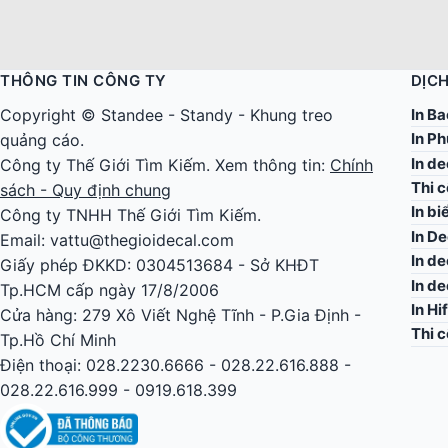
THÔNG TIN CÔNG TY
DỊCH
In Ba
Copyright ©
Standee
-
Standy
-
Khung treo
In Ph
quảng cáo
.
In d
Công ty
Thế Giới Tìm Kiếm
. Xem thông tin:
Chính
Thi 
sách - Quy định chung
In bi
Công ty TNHH Thế Giới Tìm Kiếm.
In De
Email: vattu@thegioidecal.com
In de
Giấy phép ĐKKD: 0304513684 - Sở KHĐT
In d
Tp.HCM cấp ngày 17/8/2006
In Hi
Cửa hàng: 279 Xô Viết Nghệ Tĩnh - P.Gia Định -
Thi 
Tp.Hồ Chí Minh
Điện thoại: 028.2230.6666 - 028.22.616.888 -
028.22.616.999 - 0919.618.399