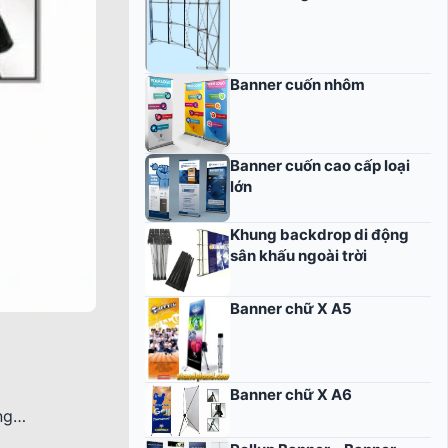
Banner cuốn nhôm
Banner cuốn cao cấp loại
lớn
Khung backdrop di động
sân khấu ngoài trời
Banner chữ X A5
Banner chữ X A6
ụng…