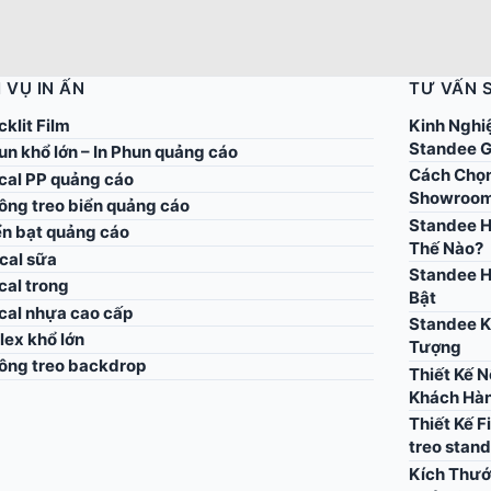
 VỤ IN ẤN
TƯ VẤN 
cklit Film
Kinh Nghi
Standee G
un khổ lớn – In Phun quảng cáo
Cách Chọn
ecal PP quảng cáo
Showroo
công treo biển quảng cáo
Standee H
ển bạt quảng cáo
Thế Nào?
cal sữa
Standee H
cal trong
Bật
ecal nhựa cao cấp
Standee K
flex khổ lớn
Tượng
công treo backdrop
Thiết Kế 
Khách Hà
Thiết Kế F
treo stan
Kích Thướ