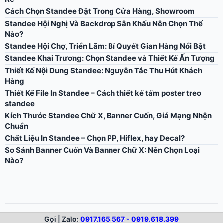
Cách Chọn Standee Đặt Trong Cửa Hàng, Showroom
Standee Hội Nghị Và Backdrop Sân Khấu Nên Chọn Thế
Nào?
Standee Hội Chợ, Triển Lãm: Bí Quyết Gian Hàng Nổi Bật
Standee Khai Trương: Chọn Standee và Thiết Kế Ấn Tượng
Thiết Kế Nội Dung Standee: Nguyên Tắc Thu Hút Khách
Hàng
Thiết Kế File In Standee – Cách thiết kế tấm poster treo
standee
Kích Thước Standee Chữ X, Banner Cuốn, Giá Mạng Nhện
Chuẩn
Chất Liệu In Standee – Chọn PP, Hiflex, hay Decal?
So Sánh Banner Cuốn Và Banner Chữ X: Nên Chọn Loại
Nào?
Gọi | Zalo:
0917.165.567 - 0919.618.399
© 2026 Standee Land. All rights reserved.