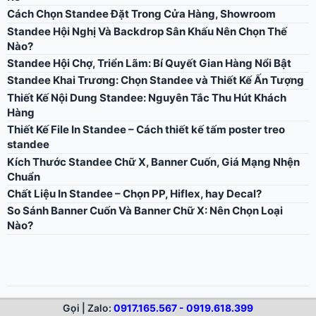
Cách Chọn Standee Đặt Trong Cửa Hàng, Showroom
Standee Hội Nghị Và Backdrop Sân Khấu Nên Chọn Thế
Nào?
Standee Hội Chợ, Triển Lãm: Bí Quyết Gian Hàng Nổi Bật
Standee Khai Trương: Chọn Standee và Thiết Kế Ấn Tượng
Thiết Kế Nội Dung Standee: Nguyên Tắc Thu Hút Khách
Hàng
Thiết Kế File In Standee – Cách thiết kế tấm poster treo
standee
Kích Thước Standee Chữ X, Banner Cuốn, Giá Mạng Nhện
Chuẩn
Chất Liệu In Standee – Chọn PP, Hiflex, hay Decal?
So Sánh Banner Cuốn Và Banner Chữ X: Nên Chọn Loại
Nào?
Gọi | Zalo:
0917.165.567 - 0919.618.399
© 2026 Standee Land. All rights reserved.