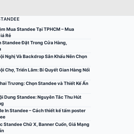
STANDEE
ệm Mua Standee Tại TPHCM – Mua
iá Rẻ
 Standee Đặt Trong Cửa Hàng,
m
ội Nghị Và Backdrop Sân Khấu Nên Chọn
ội Chợ, Triển Lãm: Bí Quyết Gian Hàng Nổi
hai Trương: Chọn Standee và Thiết Kế Ấn
Nội Dung Standee: Nguyên Tắc Thu Hút
ng
ile In Standee – Cách thiết kế tấm poster
dee
c Standee Chữ X, Banner Cuốn, Giá Mạng
ẩn