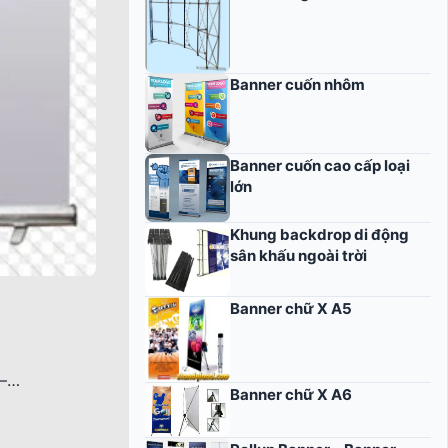
Banner cuốn nhôm
Banner cuốn cao cấp loại
lớn
Khung backdrop di động
sân khấu ngoài trời
Banner chữ X A5
 –…
Banner chữ X A6