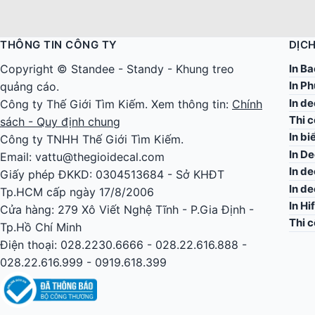
THÔNG TIN CÔNG TY
DỊCH
In Ba
Copyright ©
Standee
-
Standy
-
Khung treo
In Ph
quảng cáo
.
In d
Công ty
Thế Giới Tìm Kiếm
. Xem thông tin:
Chính
Thi 
sách - Quy định chung
In bi
Công ty TNHH Thế Giới Tìm Kiếm.
In De
Email: vattu@thegioidecal.com
In de
Giấy phép ĐKKD: 0304513684 - Sở KHĐT
In d
Tp.HCM cấp ngày 17/8/2006
In Hi
Cửa hàng: 279 Xô Viết Nghệ Tĩnh - P.Gia Định -
Thi 
Tp.Hồ Chí Minh
Điện thoại: 028.2230.6666 - 028.22.616.888 -
028.22.616.999 - 0919.618.399