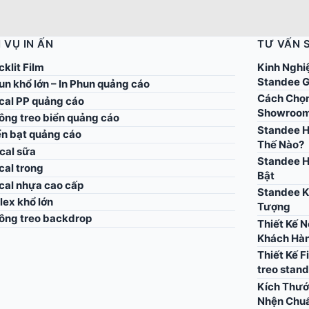
 VỤ IN ẤN
TƯ VẤN 
cklit Film
Kinh Nghi
Standee G
un khổ lớn – In Phun quảng cáo
Cách Chọn
ecal PP quảng cáo
Showroo
công treo biển quảng cáo
Standee H
ển bạt quảng cáo
Thế Nào?
cal sữa
Standee H
cal trong
Bật
ecal nhựa cao cấp
Standee K
flex khổ lớn
Tượng
công treo backdrop
Thiết Kế 
Khách Hà
Thiết Kế F
treo stan
Kích Thướ
Nhện Chu