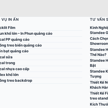
 VỤ IN ẤN
TƯ VẤN 
cklit Film
Kinh Nghi
Standee G
un khổ lớn – In Phun quảng cáo
Cách Chọn
ecal PP quảng cáo
Showroo
công treo biển quảng cáo
Standee H
ển bạt quảng cáo
Thế Nào?
cal sữa
Standee H
cal trong
Bật
ecal nhựa cao cấp
Standee K
flex khổ lớn
Tượng
công treo backdrop
Thiết Kế 
Khách Hà
Thiết Kế F
treo stan
Kích Thướ