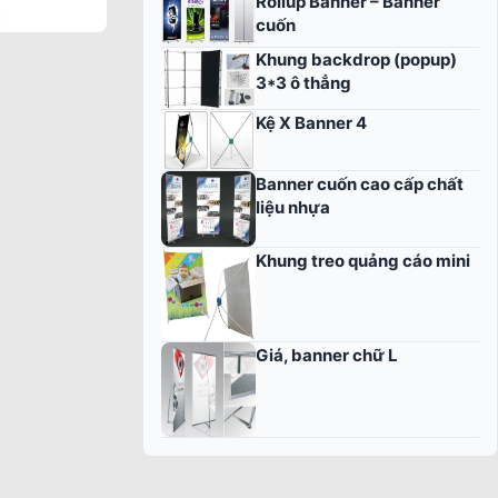
Rollup Banner – Banner
cuốn
Khung backdrop (popup)
3*3 ô thẳng
Kệ X Banner 4
Banner cuốn cao cấp chất
liệu nhựa
Khung treo quảng cáo mini
Giá, banner chữ L