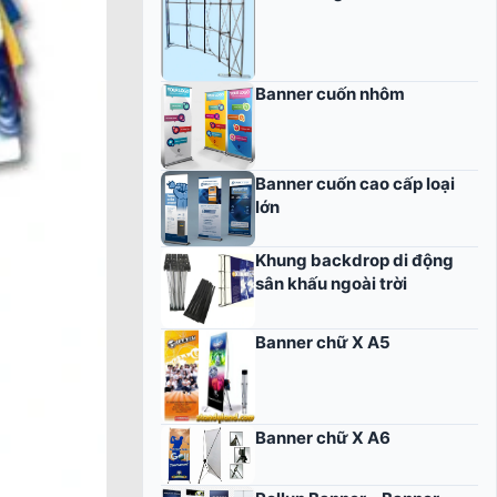
Banner cuốn nhôm
Banner cuốn cao cấp loại
lớn
Khung backdrop di động
sân khấu ngoài trời
Banner chữ X A5
Banner chữ X A6