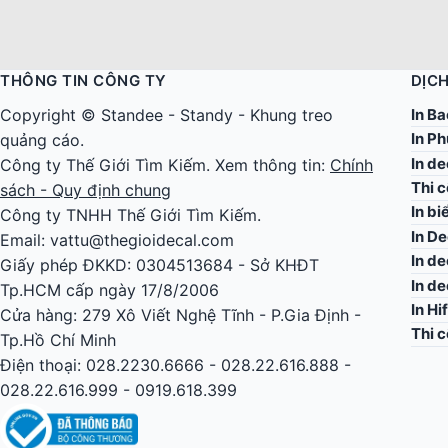
THÔNG TIN CÔNG TY
DỊCH
In Ba
Copyright ©
Standee
-
Standy
-
Khung treo
In Ph
quảng cáo
.
In d
Công ty
Thế Giới Tìm Kiếm
. Xem thông tin:
Chính
Thi 
sách - Quy định chung
In bi
Công ty TNHH Thế Giới Tìm Kiếm.
In De
Email: vattu@thegioidecal.com
In de
Giấy phép ĐKKD: 0304513684 - Sở KHĐT
In d
Tp.HCM cấp ngày 17/8/2006
In Hi
Cửa hàng: 279 Xô Viết Nghệ Tĩnh - P.Gia Định -
Thi 
Tp.Hồ Chí Minh
Điện thoại: 028.2230.6666 - 028.22.616.888 -
028.22.616.999 - 0919.618.399