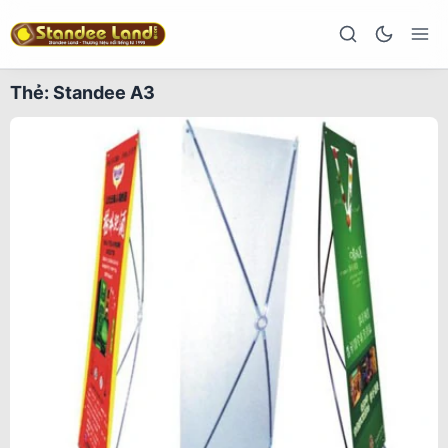
Thẻ:
Standee A3