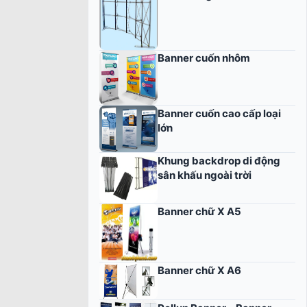
Banner cuốn nhôm
Banner cuốn cao cấp loại
lớn
Khung backdrop di động
sân khấu ngoài trời
Banner chữ X A5
Banner chữ X A6