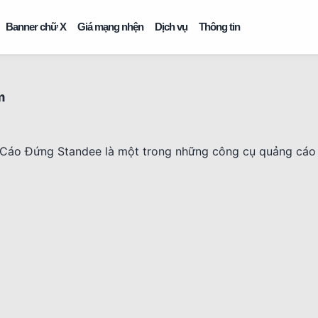
Banner chữ X
Giá mạng nhện
Dịch vụ
Thông tin
m
áo Đứng Standee là một trong những công cụ quảng cáo 