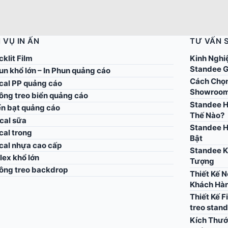
 VỤ IN ẤN
TƯ VẤN 
cklit Film
Kinh Nghi
Standee G
un khổ lớn – In Phun quảng cáo
Cách Chọn
ecal PP quảng cáo
Showroo
công treo biển quảng cáo
Standee H
ển bạt quảng cáo
Thế Nào?
cal sữa
Standee H
cal trong
Bật
ecal nhựa cao cấp
Standee K
flex khổ lớn
Tượng
công treo backdrop
Thiết Kế 
Khách Hà
Thiết Kế F
treo stan
Kích Thướ