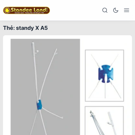
Thẻ:
standy X A5