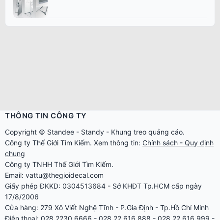
THÔNG TIN CÔNG TY
Copyright ©
Standee
-
Standy
-
Khung treo quảng cáo
.
Công ty
Thế Giới Tìm Kiếm
. Xem thông tin:
Chính sách - Quy định
chung
Công ty TNHH Thế Giới Tìm Kiếm.
Email: vattu@thegioidecal.com
Giấy phép ĐKKD: 0304513684 - Sở KHĐT Tp.HCM cấp ngày
17/8/2006
Cửa hàng: 279 Xô Viết Nghệ Tĩnh - P.Gia Định - Tp.Hồ Chí Minh
Điện thoại: 028.2230.6666 - 028.22.616.888 - 028.22.616.999 -