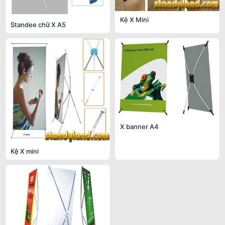
Kệ X Mini
Standee chữ X A5
X banner A4
Kệ X mini