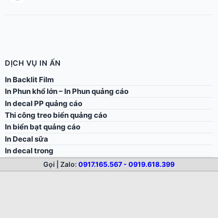
DỊCH VỤ IN ẤN
In Backlit Film
In Phun khổ lớn – In Phun quảng cáo
In decal PP quảng cáo
Thi công treo biển quảng cáo
In biển bạt quảng cáo
In Decal sữa
In decal trong
In decal nhựa cao cấp
Gọi | Zalo:
0917.165.567 - 0919.618.399
In Hiflex khổ lớn
Thi công treo backdrop