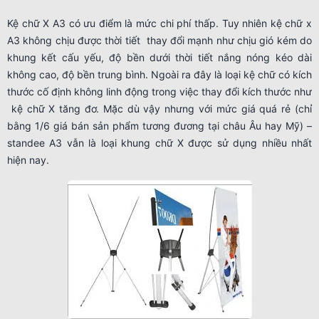
Kệ chữ X A3 có ưu điểm là mức chi phí thấp. Tuy nhiên kệ chữ x
A3 không chịu được thời tiết thay đổi mạnh như chịu gió kém do
khung kết cấu yếu, độ bền dưới thời tiết nắng nóng kéo dài
không cao, độ bền trung bình. Ngoài ra đây là loại kệ chữ có kích
thước cố định không linh động trong việc thay đổi kích thước như
kệ chữ X tăng đơ. Mặc dù vậy nhưng với mức giá quá rẻ (chỉ
bằng 1/6 giá bán sản phẩm tương đương tại châu Âu hay Mỹ) –
standee A3 vẫn là loại khung chữ X được sử dụng nhiều nhất
hiện nay.