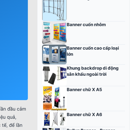
Banner cuốn nhôm
Banner cuốn cao cấp loại
lớn
Khung backdrop di động
sân khấu ngoài trời
Banner chữ X A5
 lần đầu cảm
Banner chữ X A6
iệu quả,
tế, để lần