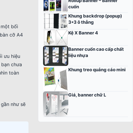
Rollup Banner – Banner
cuốn
Khung backdrop (popup)
3*3 ô thẳng
 một bối
Kệ X Banner 4
 bàn cỡ A4
Banner cuốn cao cấp chất
liệu nhựa
i ưu hiệu
u bạn chưa
Khung treo quảng cáo mini
nhìn toàn
Giá, banner chữ L
p gần như sẽ