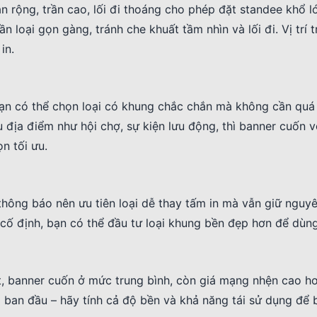
 rộng, trần cao, lối đi thoáng cho phép đặt standee khổ l
 loại gọn gàng, tránh che khuất tầm nhìn và lối đi. Vị trí 
in.
 bạn có thể chọn loại có khung chắc chắn mà không cần qu
địa điểm như hội chợ, sự kiện lưu động, thì banner cuốn v
n tối ưu.
thông báo nên ưu tiên loại dễ thay tấm in mà vẫn giữ nguy
 cố định, bạn có thể đầu tư loại khung bền đẹp hơn để dùng
t, banner cuốn ở mức trung bình, còn giá mạng nhện cao h
á ban đầu – hãy tính cả độ bền và khả năng tái sử dụng để b