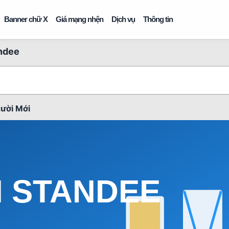
Banner chữ X
Giá mạng nhện
Dịch vụ
Thông tin
ndee
ười Mới