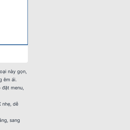
oại này gọn,
g êm ái.
p đặt menu,
 nhẹ, dễ
áng, sang