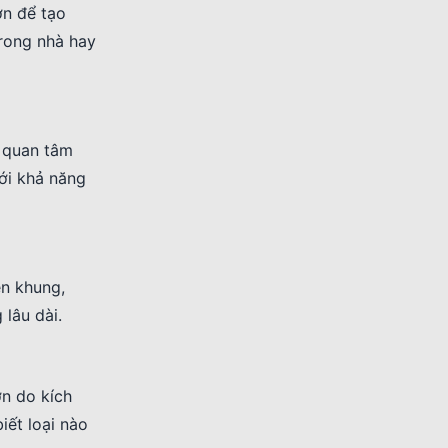
ớn để tạo
trong nhà hay
á quan tâm
ới khả năng
ên khung,
 lâu dài.
ơn do kích
iết loại nào